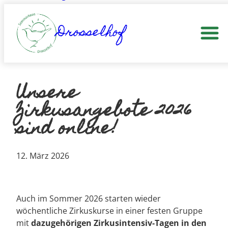
Zum
Hippotherapie
Inhalt
Drosselhof
springen
Kontakt
Unsere
Zirkusangebote 2026
sind online!
12. März 2026
Auch im Sommer 2026 starten wieder
wöchentliche Zirkuskurse in einer festen Gruppe
mit
dazugehörigen Zirkusintensiv-Tagen in den